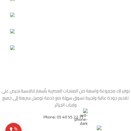
مع الدفع عند الإستلام في 58 ولاية جزائرية
خدمة الزبائن
قبل وبعد البيع 24/7 دائما في خدمتكم
إستبدال مجاني
بسهولة خلال سبع أيام من استلام المنتج
100% ضمان
لجميع منتجاتنا
نوفر لك مجموعة واسعة من المنتجات العصرية بأسعار تنافسية.نحرص على
تقديم جودة عالية وتجربة تسوق سهلة مع خدمة توصيل سريعة إلى جميع
ولايات الجزائر
Phone: 05 40 55 22 71