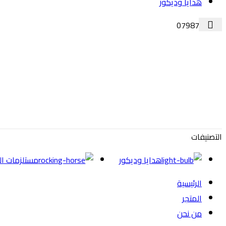
هدايا وديكور
0798787687
التصنيفات
هدايا وديكور
مستلزمات ال
الرئيسية
المتجر
من نحن