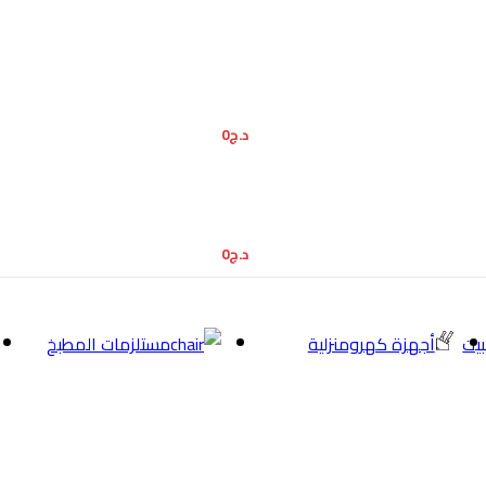
د.ج
0
د.ج
0
بيت
أجهزة كهرومنزلية
مستلزمات المطبخ