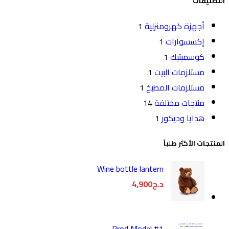
التصنيفات
أجهزة كهرومنزلية
1
إكسسوارات
1
كوسميتيك
1
مستلزمات البيت
1
مستلزمات المطبخ
1
منتجات مختلفة
14
هدايا وديكور
1
المنتجات الأكثر طلباً
Wine bottle lantern
د.ج
4,900
Prod Model #1